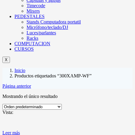
Cápsulas y agujas
Timecode
Mixers
PEDESTALES
Stands Computadora portatil
Micrófono/teclado/DJ
Luces/parlantes
Racks
COMPUTACION
CURSOS
X
Inicio
Productos etiquetados “300XAMP-WF”
Página anterior
Mostrando el único resultado
Vista:
Leer más