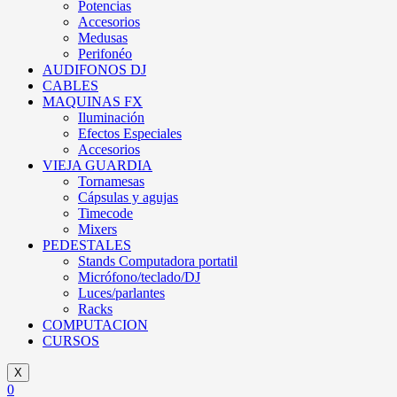
Potencias
Accesorios
Medusas
Perifonéo
AUDIFONOS DJ
CABLES
MAQUINAS FX
Iluminación
Efectos Especiales
Accesorios
VIEJA GUARDIA
Tornamesas
Cápsulas y agujas
Timecode
Mixers
PEDESTALES
Stands Computadora portatil
Micrófono/teclado/DJ
Luces/parlantes
Racks
COMPUTACION
CURSOS
X
0