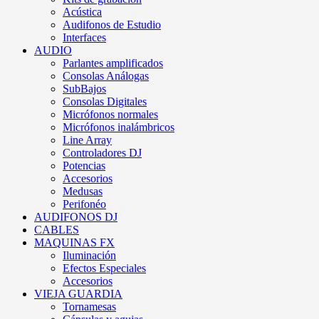
Acústica
Audifonos de Estudio
Interfaces
AUDIO
Parlantes amplificados
Consolas Análogas
SubBajos
Consolas Digitales
Micrófonos normales
Micrófonos inalámbricos
Line Array
Controladores DJ
Potencias
Accesorios
Medusas
Perifonéo
AUDIFONOS DJ
CABLES
MAQUINAS FX
Iluminación
Efectos Especiales
Accesorios
VIEJA GUARDIA
Tornamesas