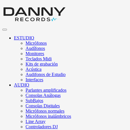
ESTUDIO
Micrófonos
Audífonos
Monitores
Teclados Midi
Kits de grabación
Acústica
Audifonos de Estudio
Interfaces
AUDIO
Parlantes amplificados
Consolas Análogas
SubBajos
Consolas Digitales
Micrófonos normales
Micrófonos inalámbricos
Line Array
Controladores DJ