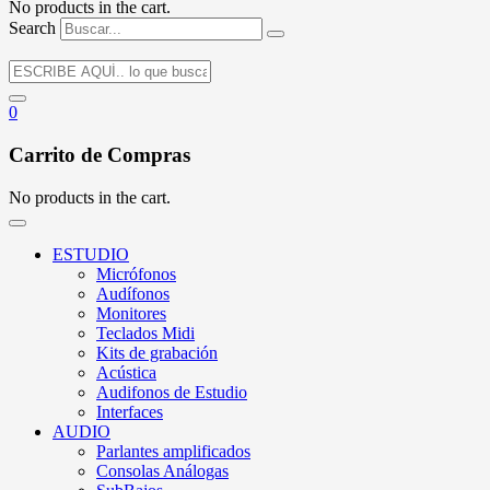
No products in the cart.
Search
0
Carrito de Compras
No products in the cart.
ESTUDIO
Micrófonos
Audífonos
Monitores
Teclados Midi
Kits de grabación
Acústica
Audifonos de Estudio
Interfaces
AUDIO
Parlantes amplificados
Consolas Análogas