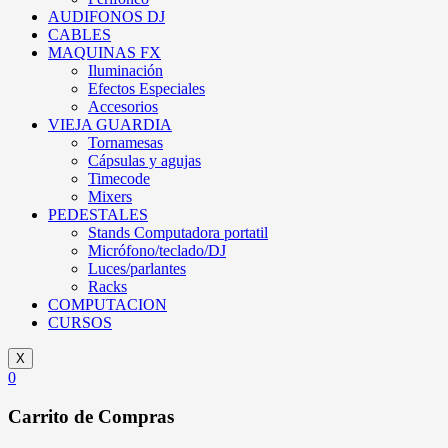
AUDIFONOS DJ
CABLES
MAQUINAS FX
Iluminación
Efectos Especiales
Accesorios
VIEJA GUARDIA
Tornamesas
Cápsulas y agujas
Timecode
Mixers
PEDESTALES
Stands Computadora portatil
Micrófono/teclado/DJ
Luces/parlantes
Racks
COMPUTACION
CURSOS
X
0
Carrito de Compras