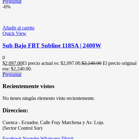
Preguntar
-6%
Añadir al carrito
Quick View
Sub Bajo FBT Subline 118SA | 2400W
0
$
2,097.00
El precio actual es: $2,097.00.
$
2,240.00
El precio original
era: $2,240.00.
Preguntar
Recientemente vistos
No tienes ningún elemento visto recientemente.
Direccion:
Cuenca - Ecuador, Calle Fray Marchena y Av. Loja.
(Sector Control Sur)
Facebook
Youtube
Whatsapp
Tiktok