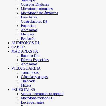
SubBajos
Consolas Digitales
Micrófonos normales
Micrófonos inalámbricos
Line Array
Controladores DJ
Potencias
Accesorios
Medusas
Perifonéo
AUDIFONOS DJ
CABLES
MAQUINAS FX
Iluminación
Efectos Especiales
Accesorios
VIEJA GUARDIA
Tornamesas
Cápsulas y agujas
Timecode
Mixers
PEDESTALES
Stands Computadora portatil
Micrófono/teclado/DJ
Luces/parlantes