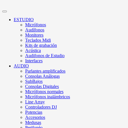
ESTUDIO
Micrófonos
Audífonos
Monitores
Teclados Midi
Kits de grabación
Acústica
Audifonos de Estudio
Interfaces
AUDIO
Parlantes amplificados
Consolas Análogas
SubBajos
Consolas Digitales
Micrófonos normales
Micrófonos inalámbricos
Line Array
Controladores DJ
Potencias
Accesorios
Medusas
Perifonéo