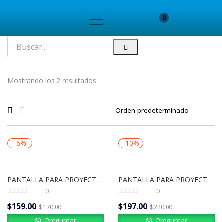
0
Mostrando los 2 resultados
-6%
-10%
PANTALLA PARA PROYECTOR | ENGLAND SCREENS PP-43100 100″ | CONTROL REMOTO
PANTALLA PARA PROYECTOR | ENGLAND SCREENS PP-43120 120″ | CONTROL REMOTO
0
0
$
159.00
$
197.00
$
170.00
$
220.00
Preguntar
Preguntar