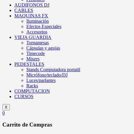
AUDIFONOS DJ
CABLES
MAQUINAS FX
Iluminación
Efectos Especiales
Accesorios
VIEJA GUARDIA
Tornamesas
Cápsulas y agujas
Timecode
Mixers
PEDESTALES
Stands Computadora portatil
Micrófono/teclado/DJ
Luces/parlantes
Racks
COMPUTACION
CURSOS
X
0
Carrito de Compras