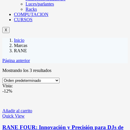
Luces/parlantes
Racks
COMPUTACION
CURSOS
X
Inicio
Marcas
RANE
Página anterior
Mostrando los 3 resultados
Vista:
-12%
Añadir al carrito
Quick View
RANE FOUR: Innovación y Precisión para DJs de