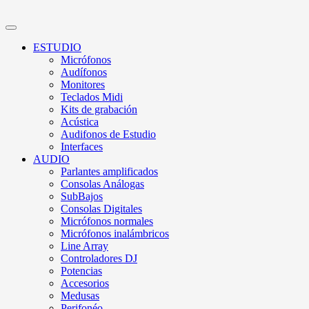
ESTUDIO
Micrófonos
Audífonos
Monitores
Teclados Midi
Kits de grabación
Acústica
Audifonos de Estudio
Interfaces
AUDIO
Parlantes amplificados
Consolas Análogas
SubBajos
Consolas Digitales
Micrófonos normales
Micrófonos inalámbricos
Line Array
Controladores DJ
Potencias
Accesorios
Medusas
Perifonéo