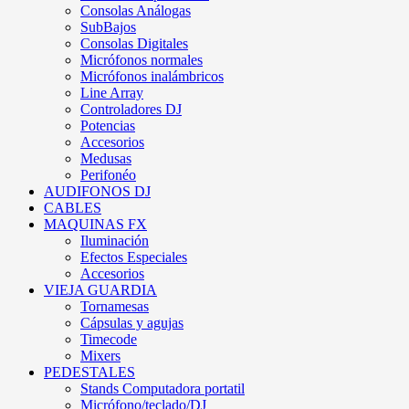
Consolas Análogas
SubBajos
Consolas Digitales
Micrófonos normales
Micrófonos inalámbricos
Line Array
Controladores DJ
Potencias
Accesorios
Medusas
Perifonéo
AUDIFONOS DJ
CABLES
MAQUINAS FX
Iluminación
Efectos Especiales
Accesorios
VIEJA GUARDIA
Tornamesas
Cápsulas y agujas
Timecode
Mixers
PEDESTALES
Stands Computadora portatil
Micrófono/teclado/DJ