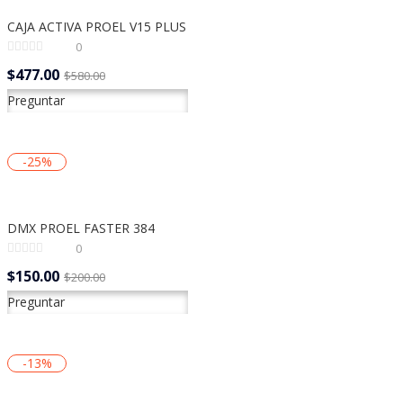
CAJA ACTIVA PROEL V15 PLUS
0
$
477.00
El
El
$
580.00
precio
precio
Preguntar
actual
original
es:
era:
$477.00.
$580.00.
-25%
DMX PROEL FASTER 384
0
$
150.00
El
El
$
200.00
precio
precio
Preguntar
actual
original
es:
era:
$150.00.
$200.00.
-13%