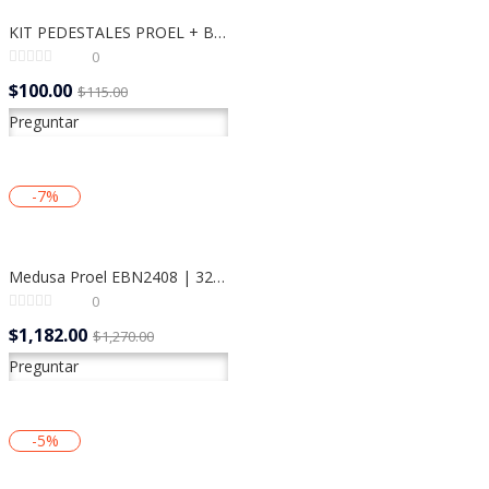
KIT PEDESTALES PROEL + BOLSO FRE180KIT
0
$
100.00
El
El
$
115.00
precio
precio
Preguntar
actual
original
es:
era:
$100.00.
$115.00.
-7%
Medusa Proel EBN2408 | 32 Canales | 25 Mts
0
$
1,182.00
El
El
$
1,270.00
precio
precio
Preguntar
actual
original
es:
era:
$1,182.00.
$1,270.00.
-5%