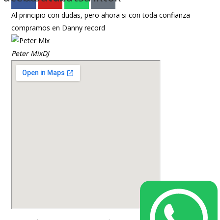
Al principio con dudas, pero ahora si con toda confianza
Si 
compramos en Danny record
sal
Peter Mix
DJ
Dj 