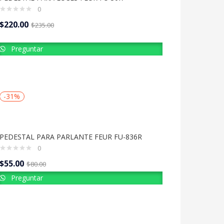
0
$
220.00
$
235.00
Preguntar
-31%
PEDESTAL PARA PARLANTE FEUR FU-836R
0
$
55.00
$
80.00
Preguntar