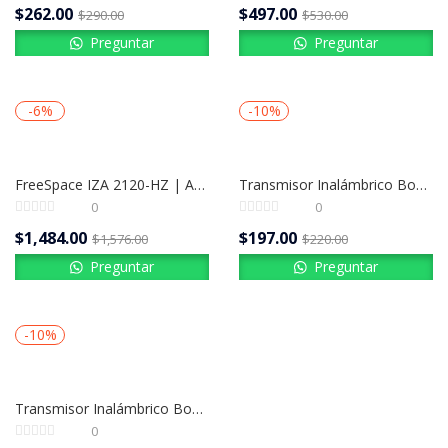
$
262.00
$
497.00
$
290.00
$
530.00
Preguntar
Preguntar
-6%
-10%
FreeSpace IZA 2120-HZ | Amplificador de zona integrado Bose Professional
Transmisor Inalámbrico Bose S1 Pro+ 1/4” – Para Instrumentos Musicales
0
0
$
1,484.00
$
197.00
$
1,576.00
$
220.00
Preguntar
Preguntar
-10%
Transmisor Inalámbrico Bose S1 Pro+ XLR – Para Micrófono o Línea
0