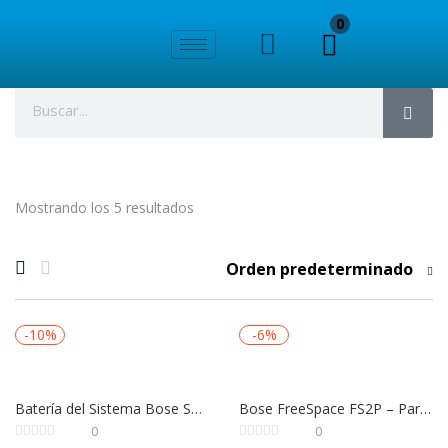
0
Mostrando los 5 resultados
Orden predeterminado
-10%
-6%
Batería del Sistema Bose S1 Pro+ Pack – Batería Recargable Original de 2,4 GHz
Bose FreeSpace FS2P – Par de Altavoces Colgantes Premium para Instalaciones de Alto Nivel
0
0