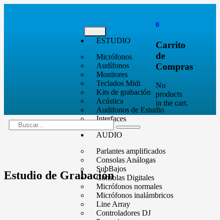
0
ESTUDIO
Carrito
de
Micrófonos
Compras
Audífonos
Monitores
Teclados Midi
No
Kits de grabación
products
Acústica
in the cart.
Audifonos de Estudio
Interfaces
AUDIO
Parlantes amplificados
Consolas Análogas
SubBajos
Estudio de Grabación
Consolas Digitales
Micrófonos normales
Micrófonos inalámbricos
Line Array
Controladores DJ