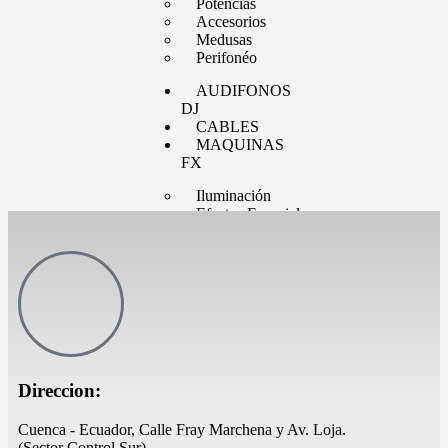
Potencias
Accesorios
Medusas
Perifonéo
AUDIFONOS
DJ
CABLES
MAQUINAS
FX
Iluminación
Efectos Especiales
Accesorios
VIEJA
GUARDIA
Tornamesas
Cápsulas y agujas
Timecode
Mixers
Direccion:
PEDESTALES
Cuenca - Ecuador, Calle Fray Marchena y Av. Loja.
Stands Computadora portatil
(Sector Control Sur)