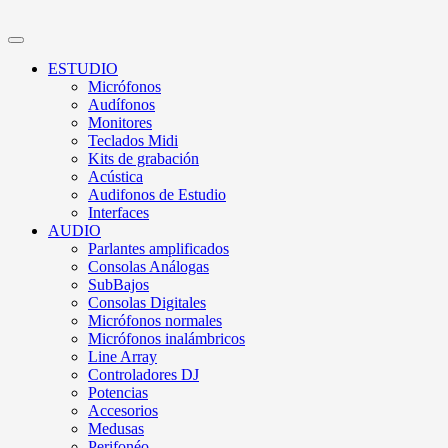
ESTUDIO
Micrófonos
Audífonos
Monitores
Teclados Midi
Kits de grabación
Acústica
Audifonos de Estudio
Interfaces
AUDIO
Parlantes amplificados
Consolas Análogas
SubBajos
Consolas Digitales
Micrófonos normales
Micrófonos inalámbricos
Line Array
Controladores DJ
Potencias
Accesorios
Medusas
Perifonéo