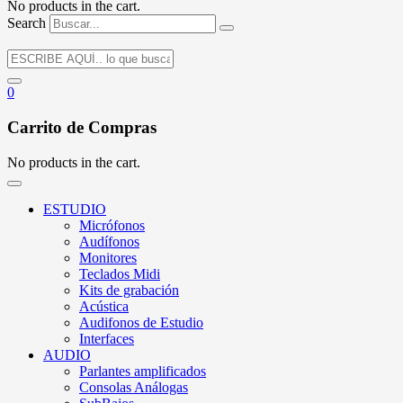
No products in the cart.
Search
0
Carrito de Compras
No products in the cart.
ESTUDIO
Micrófonos
Audífonos
Monitores
Teclados Midi
Kits de grabación
Acústica
Audifonos de Estudio
Interfaces
AUDIO
Parlantes amplificados
Consolas Análogas