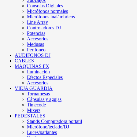
SubBajos
Consolas Digitales
Micrófonos normales
Micrófonos inalámbricos
Line Array
Controladores DJ
Potencias
Accesorios
Medusas
Perifonéo
AUDIFONOS DJ
CABLES
MAQUINAS FX
Iluminación
Efectos Especiales
Accesorios
VIEJA GUARDIA
Tornamesas
Cápsulas y agujas
Timecode
Mixers
PEDESTALES
Stands Computadora portatil
Micrófono/teclado/DJ
Luces/parlantes