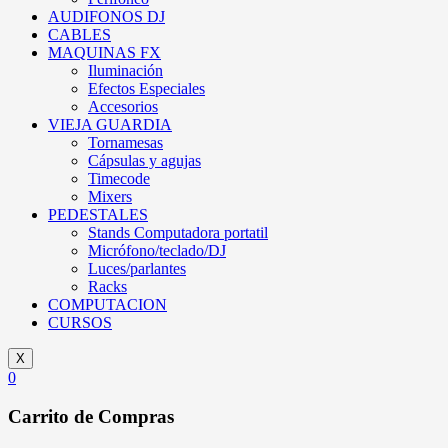
AUDIFONOS DJ
CABLES
MAQUINAS FX
Iluminación
Efectos Especiales
Accesorios
VIEJA GUARDIA
Tornamesas
Cápsulas y agujas
Timecode
Mixers
PEDESTALES
Stands Computadora portatil
Micrófono/teclado/DJ
Luces/parlantes
Racks
COMPUTACION
CURSOS
X
0
Carrito de Compras