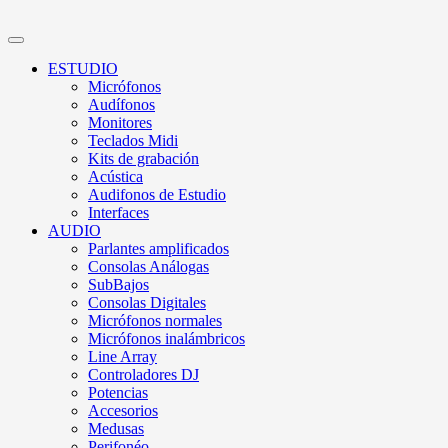
ESTUDIO
Micrófonos
Audífonos
Monitores
Teclados Midi
Kits de grabación
Acústica
Audifonos de Estudio
Interfaces
AUDIO
Parlantes amplificados
Consolas Análogas
SubBajos
Consolas Digitales
Micrófonos normales
Micrófonos inalámbricos
Line Array
Controladores DJ
Potencias
Accesorios
Medusas
Perifonéo