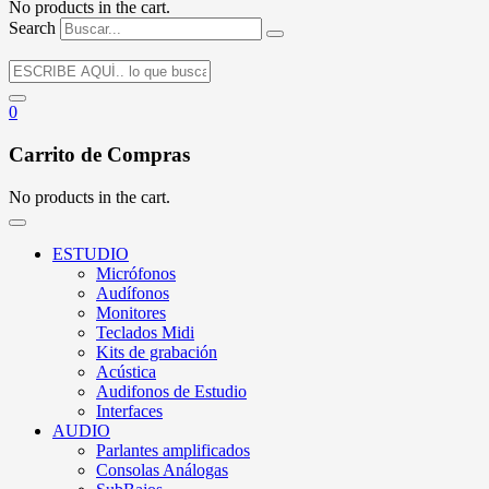
No products in the cart.
Search
0
Carrito de Compras
No products in the cart.
ESTUDIO
Micrófonos
Audífonos
Monitores
Teclados Midi
Kits de grabación
Acústica
Audifonos de Estudio
Interfaces
AUDIO
Parlantes amplificados
Consolas Análogas