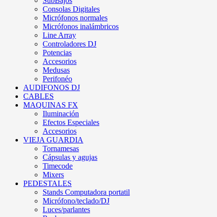
SubBajos
Consolas Digitales
Micrófonos normales
Micrófonos inalámbricos
Line Array
Controladores DJ
Potencias
Accesorios
Medusas
Perifonéo
AUDIFONOS DJ
CABLES
MAQUINAS FX
Iluminación
Efectos Especiales
Accesorios
VIEJA GUARDIA
Tornamesas
Cápsulas y agujas
Timecode
Mixers
PEDESTALES
Stands Computadora portatil
Micrófono/teclado/DJ
Luces/parlantes