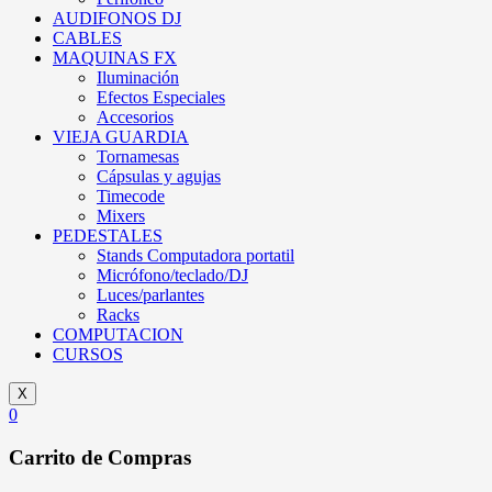
AUDIFONOS DJ
CABLES
MAQUINAS FX
Iluminación
Efectos Especiales
Accesorios
VIEJA GUARDIA
Tornamesas
Cápsulas y agujas
Timecode
Mixers
PEDESTALES
Stands Computadora portatil
Micrófono/teclado/DJ
Luces/parlantes
Racks
COMPUTACION
CURSOS
X
0
Carrito de Compras