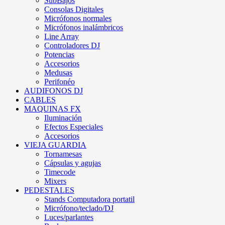
SubBajos
Consolas Digitales
Micrófonos normales
Micrófonos inalámbricos
Line Array
Controladores DJ
Potencias
Accesorios
Medusas
Perifonéo
AUDIFONOS DJ
CABLES
MAQUINAS FX
Iluminación
Efectos Especiales
Accesorios
VIEJA GUARDIA
Tornamesas
Cápsulas y agujas
Timecode
Mixers
PEDESTALES
Stands Computadora portatil
Micrófono/teclado/DJ
Luces/parlantes