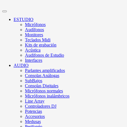
ESTUDIO
Micrófonos
Audífonos
Monitores
Teclados Midi
Kits de grabación
Acústica
Audifonos de Estudio
Interfaces
AUDIO
Parlantes amplificados
Consolas Análogas
SubBajos
Consolas Digitales
Micrófonos normales
Micrófonos inalámbricos
Line Array
Controladores DJ
Potencias
Accesorios
Medusas
Perifonéo