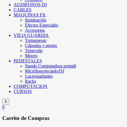
AUDIFONOS DJ
CABLES
MAQUINAS FX
Iluminación
Efectos Especiales
Accesorios
VIEJA GUARDIA
Tornamesas
Cápsulas y agujas
Timecode
Mixers
PEDESTALES
Stands Computadora portatil
Micrófono/teclado/DJ
Luces/parlantes
Racks
COMPUTACION
CURSOS
X
0
Carrito de Compras