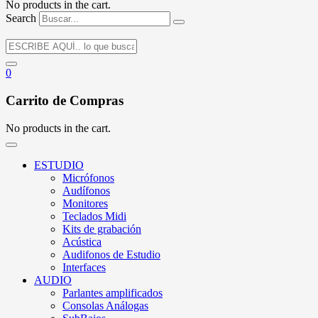
No products in the cart.
Search
0
Carrito de Compras
No products in the cart.
ESTUDIO
Micrófonos
Audífonos
Monitores
Teclados Midi
Kits de grabación
Acústica
Audifonos de Estudio
Interfaces
AUDIO
Parlantes amplificados
Consolas Análogas